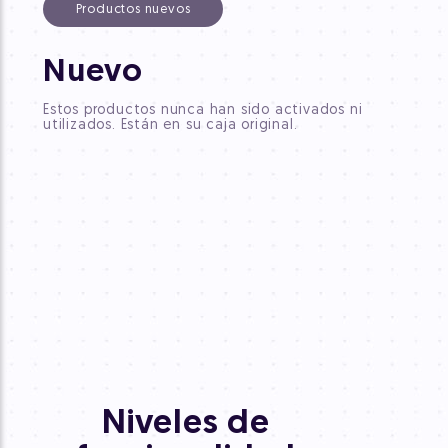
Productos nuevos
CP
Nuevo
Estos 
Estos productos nunca han sido activados ni
piezas
utilizados. Están en su caja original.
equiva
Niveles de