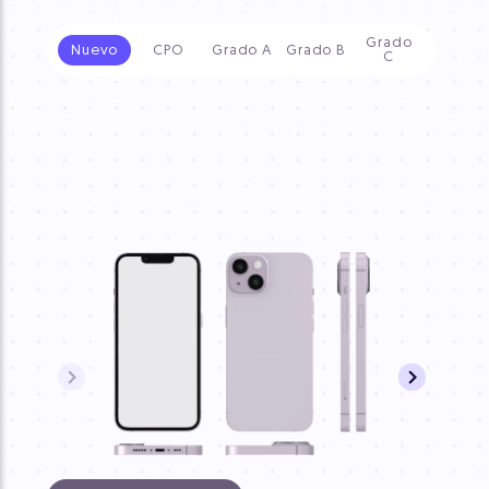
Grado
Nuevo
CPO
Grado A
Grado B
C