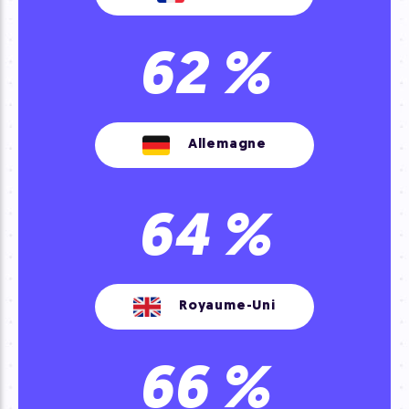
62
%
Allemagne
64
%
Royaume-Uni
66
%