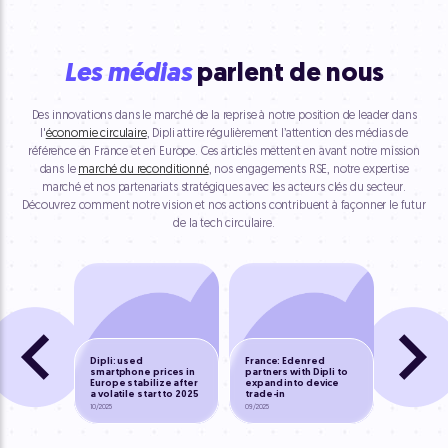
Les médias
parlent de nous
Des innovations dans le marché de la reprise à notre position de leader dans
l'
économie circulaire
, Dipli attire régulièrement l’attention des médias de
référence en France et en Europe. Ces articles mettent en avant notre mission
dans le
marché du reconditionné
, nos engagements RSE, notre expertise
marché et nos partenariats stratégiques avec les acteurs clés du secteur.
Découvrez comment notre vision et nos actions contribuent à façonner le futur
de la tech circulaire.
Dipli sha
Dipli: used
France: Edenred
on succes
smartphone prices in
partners with Dipli to
trade-in p
Europe stabilize after
expand into device
Orange F
a volatile start to 2025
trade-in
GET-RE
10/2025
09/2025
07/2025