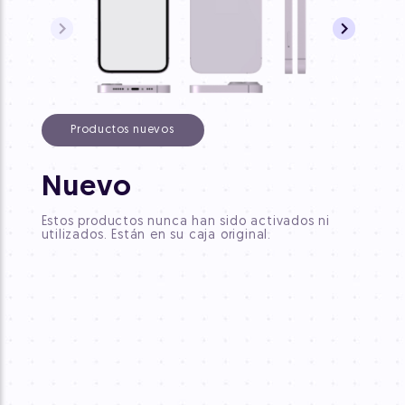
Productos nuevos
CP
Nuevo
Estos 
Estos productos nunca han sido activados ni
piezas
utilizados. Están en su caja original.
equiva